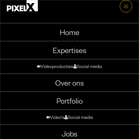
Home
Expertises
Video's
Social media
Videoproducties
Social media
Over ons
Short-form
Portfolio
Video's
Social media
KPN
Short-form
Jobs
Techprofessionals aantrekken met social-first content