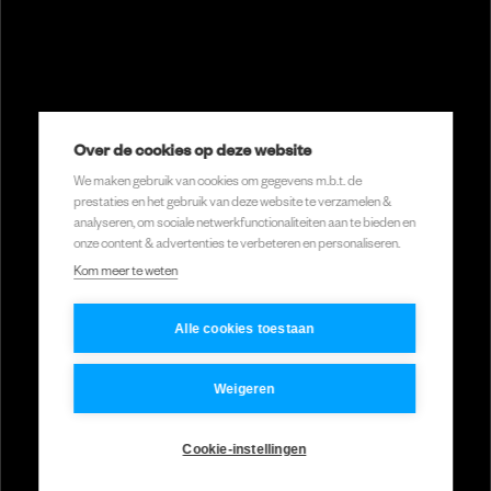
Menu
Meer weten?
Home
welkom@pixelx.nl
Over de cookies op deze website
Expertises
010 307 45 92
We maken gebruik van cookies om gegevens m.b.t. de
Videoproducties
prestaties en het gebruik van deze website te verzamelen &
Social media
analyseren, om sociale netwerkfunctionaliteiten aan te bieden en
Back
Over ons
onze content & advertenties te verbeteren en personaliseren.
to top
Kom meer te weten
Portfolio
Start een project
Video's
Alle cookies toestaan
Social media
Jobs
welkom@pixelx.nl
Weigeren
Contact
010 307 45 92
Cookie-instellingen
©
2026
PixelX
Privacy & Cookies