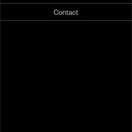
Contact
De Haagse Hogeschool
Short-form
Studiekiezers aantrekken met TikTok
Techniek College Rotterdam
Studenten in de techniek werven met social media
Laten we samen iets
geweldigs
maken.
Start een project