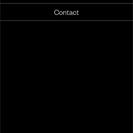
Contact
PixelX is altijd
op zoek
naar goede
freelancers, modellen, voice-overs en
locaties.
Meld je aan