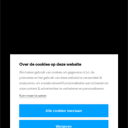
Laten we samen iets
geweldigs
maken.
Over de cookies op deze website
Start een project
We maken gebruik van cookies om gegevens m.b.t. de
prestaties en het gebruik van deze website te verzamelen &
analyseren, om sociale netwerkfunctionaliteiten aan te bieden en
onze content & advertenties te verbeteren en personaliseren.
Menu
Meer weten?
Kom meer te weten
Start een project
Home
welkom@pixelx.nl
Alle cookies toestaan
Expertises
010 307 45 92
welkom@pixelx.nl
Videoproducties
Weigeren